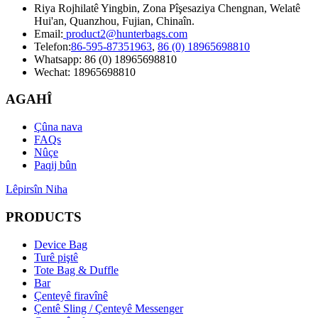
Riya Rojhilatê Yingbin, Zona Pîşesaziya Chengnan, Welatê
Hui'an, Quanzhou, Fujian, Chinaîn.
Email:
product2@hunterbags.com
Telefon:
86-595-87351963
,
86 (0) 18965698810
Whatsapp: 86 (0) 18965698810
Wechat: 18965698810
AGAHÎ
Çûna nava
FAQs
Nûçe
Paqij bûn
Lêpirsîn Niha
PRODUCTS
Device Bag
Turê piştê
Tote Bag & Duffle
Bar
Çenteyê firavînê
Çentê Sling / Çenteyê Messenger