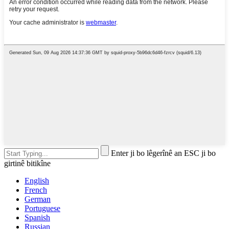
Enter ji bo lêgerînê an ESC ji bo
girtinê bitikîne
English
French
German
Portuguese
Spanish
Russian