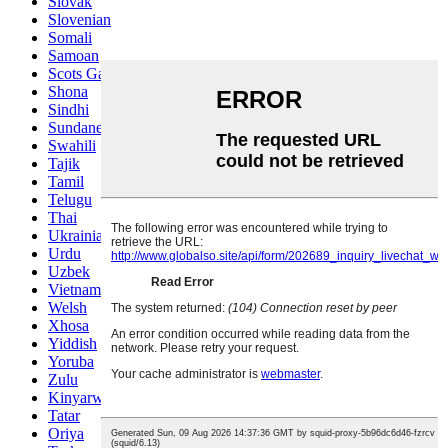
Slovak
Slovenian
Somali
Samoan
Scots Gaelic
Shona
Sindhi
Sundanese
Swahili
Tajik
Tamil
Telugu
Thai
Ukrainian
Urdu
Uzbek
Vietnamese
Welsh
Xhosa
Yiddish
Yoruba
Zulu
Kinyarwanda
Tatar
Oriya