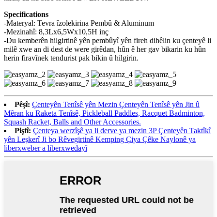
Specifications
-Materyal: Tevra îzolekirina Pembû & Aluminum
-Mezinahî: 8,3Lx6,5Wx10,5H inç
-Du kemberên hilgirtinê yên pembûyî yên fireh dihêlin ku çenteyê li
milê xwe an di dest de were girêdan, hûn ê her gav bikarin ku hûn
herin firavînek tendurist pak bikin û hilgirin.
Pêşî:
Çenteyên Tenîsê yên Mezin Çenteyên Tenîsê yên Jin û
Mêran ku Raketa Tenîsê, Pickleball Paddles, Racquet Badminton,
Squash Racket, Balls and Other Accessories.
Piştî:
Çenteya werzîşê ya li derve ya mezin 3P Çenteyên Taktîkî
yên Leşkerî Ji bo Rêvegirtinê Kemping Çiya Çêke Naylonê ya
liberxweber a liberxwedayî