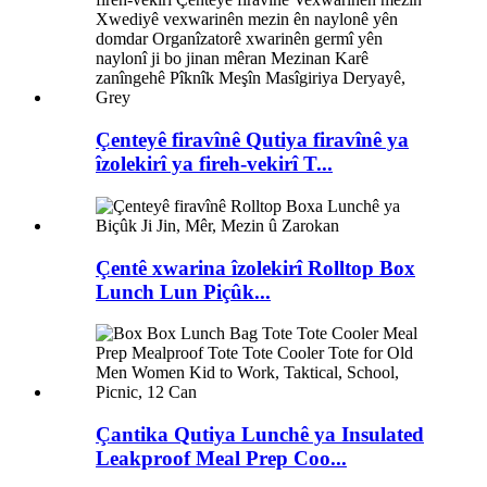
Çenteyê firavînê Qutiya firavînê ya
îzolekirî ya fireh-vekirî T...
Çentê xwarina îzolekirî Rolltop Box
Lunch Lun Piçûk...
Çantika Qutiya Lunchê ya Insulated
Leakproof Meal Prep Coo...