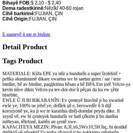
Bihayê FOB:
$ 2,10 - $ 2,40
Dema radestkirinê:
Nêzîkî 40-60 rojan
Cihê barkirinê:
FUJIAN, ÇIN
Cihê Origin:
FUJIAN, ÇIN
E-nameyê ji me re bişînin
Detail Product
Tags Product
MATERIALE: Kûfa EPE ya stûr a hundurîn a super îzolekirî +
pelika aluminiumê dikare xwarina we bi saetan germ / sar / teze
bimîne, bê av bimîne, paqijkirina hêsan a bê BPA.Em jorê Velcro-ya
kevin nûve dikin Velcro-ya tev-dor-dor û pêçan da ku ew çêtir
bixebite.
EWLE Û JI BI BIKARANÎN: Ev çenteyê firavînê ji bo xwarinê
ewle ye, 100% ne jehrî ye, delîlek şil e, berxwedêr û li dijî
korozyonê ye, ku ji we re karanîna dirêj-domdar peyda dike. Ji
xeynî vê, ew bi çenteyek hundurîn ve hatî çêkirin ji bo danîna
mifteyan, têlefonê, kartên an çentê xwe.
KAPACITEYA MEZIN: Pîvan: 8,3Lx6,5Wx10,5H înç, bi destikê
dirêjkirî yê nûvekirî.Ev torba nîvroyê ji bo pakkirina mîqdarên