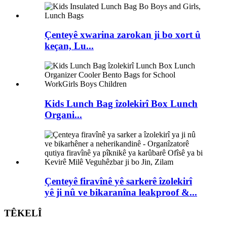
Çenteyê xwarina zarokan ji bo xort û
keçan, Lu...
Kids Lunch Bag îzolekirî Box Lunch
Organi...
Çenteyê firavînê yê sarkerê îzolekirî
yê ji nû ve bikaranîna leakproof &...
TÊKELÎ