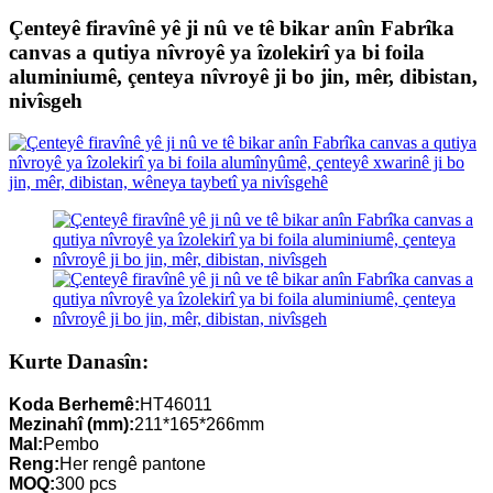
Çenteyê firavînê yê ji nû ve tê bikar anîn Fabrîka
canvas a qutiya nîvroyê ya îzolekirî ya bi foila
aluminiumê, çenteya nîvroyê ji bo jin, mêr, dibistan,
nivîsgeh
Kurte Danasîn:
Koda Berhemê:
HT46011
Mezinahî (mm):
211*165*266mm
Mal:
Pembo
Reng:
Her rengê pantone
MOQ:
300 pcs