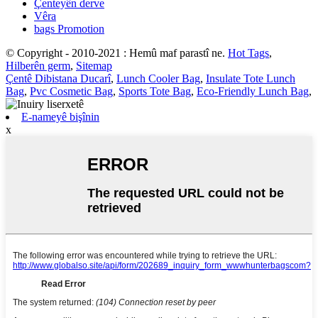
Çenteyên derve
Vêra
bags Promotion
© Copyright - 2010-2021 : Hemû maf parastî ne.
Hot Tags
,
Hilberên germ
,
Sitemap
Çentê Dibistana Ducarî
,
Lunch Cooler Bag
,
Insulate Tote Lunch
Bag
,
Pvc Cosmetic Bag
,
Sports Tote Bag
,
Eco-Friendly Lunch Bag
,
E-nameyê bişînin
x