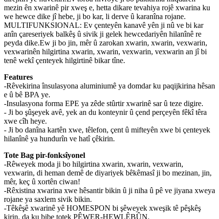
mezin ên xwarinê pir xweş e, hetta dikare tevahiya rojê xwarina ku
we hewce dike jî hebe, ji bo kar, li derve û karanîna rojane.
MULTIFUNKSIONAL: Ev çenteyên kanavê yên ji nû ve bi kar
anîn çareseriyek balkêş û sivik ji gelek hewcedariyên hilanînê re
peyda dike.Ew ji bo jin, mêr û zarokan xwarin, xwarin, vexwarin,
vexwarinên hilgirtina xwarin, xwarin, vexwarin, vexwarin an jî bi
tenê wekî çenteyek hilgirtinê bikar tîne.
Features
-Rêvekirina însulasyona aluminiumê ya domdar ku paqijkirina hêsan
e û bê BPA ye.
-Insulasyona forma EPE ya zêde stûrtir xwarinê sar û teze digire.
- Ji bo şûşeyek avê, yek an du konteynir û çend perçeyên fêkî têra
xwe cîh heye.
- Ji bo danîna kartên xwe, têlefon, çent û mifteyên xwe bi çenteyek
hilanînê ya hundurîn ve hatî çêkirin.
Tote Bag pir-fonksîyonel
-Rêweyek moda ji bo hilgirtina xwarin, xwarin, vexwarin,
vexwarin, di heman demê de diyariyek bêkêmasî ji bo mezinan, jin,
mêr, keç û xortên ciwan!
-Rêxistina xwarina xwe hêsantir bikin û ji niha û pê ve jiyana xweya
rojane ya saxlem sivik bikin.
-Têkêşê xwarinê yê HOMESPON bi şêweyek xweşik tê pêşkêş
kirin, da ku bibe totek PÊWER-HEWLÊBÛN.