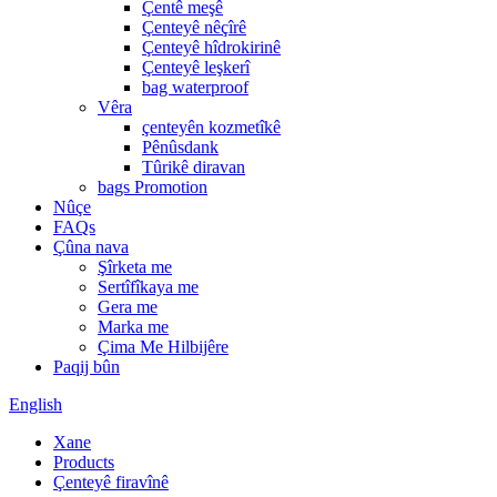
Çentê meşê
Çenteyê nêçîrê
Çenteyê hîdrokirinê
Çenteyê leşkerî
bag waterproof
Vêra
çenteyên kozmetîkê
Pênûsdank
Tûrikê diravan
bags Promotion
Nûçe
FAQs
Çûna nava
Şîrketa me
Sertîfîkaya me
Gera me
Marka me
Çima Me Hilbijêre
Paqij bûn
English
Xane
Products
Çenteyê firavînê