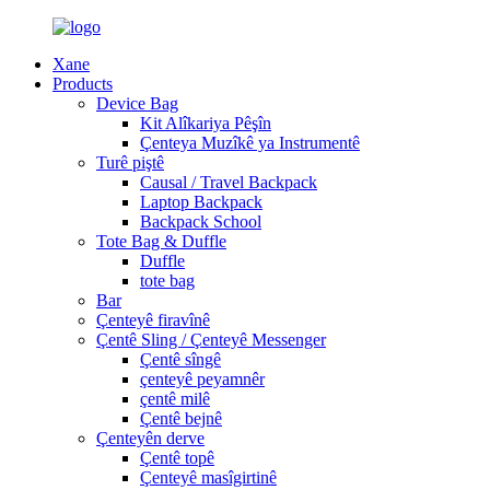
Xane
Products
Device Bag
Kit Alîkariya Pêşîn
Çenteya Muzîkê ya Instrumentê
Turê piştê
Causal / Travel Backpack
Laptop Backpack
Backpack School
Tote Bag & Duffle
Duffle
tote bag
Bar
Çenteyê firavînê
Çentê Sling / Çenteyê Messenger
Çentê sîngê
çenteyê peyamnêr
çentê milê
Çentê bejnê
Çenteyên derve
Çentê topê
Çenteyê masîgirtinê