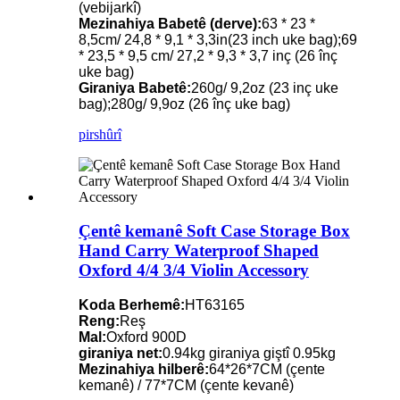
(vebijarkî)
Mezinahiya Babetê (derve):
63 * 23 *
8,5cm/ 24,8 * 9,1 * 3,3in(23 inch uke bag);69
* 23,5 * 9,5 cm/ 27,2 * 9,3 * 3,7 inç (26 înç
uke bag)
Giraniya Babetê:
260g/ 9,2oz (23 inç uke
bag);280g/ 9,9oz (26 înç uke bag)
pirs
hûrî
Çentê kemanê Soft Case Storage Box
Hand Carry Waterproof Shaped
Oxford 4/4 3/4 Violin Accessory
Koda Berhemê:
HT63165
Reng:
Reş
Mal:
Oxford 900D
giraniya net:
0.94kg giraniya giştî 0.95kg
Mezinahiya hilberê:
64*26*7CM (çente
kemanê) / 77*7CM (çente kevanê)