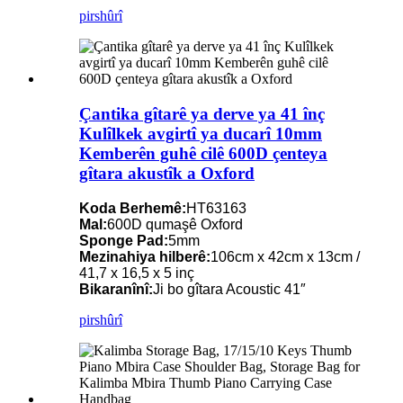
pirs
hûrî
Çantika gîtarê ya derve ya 41 înç
Kulîlkek avgirtî ya ducarî 10mm
Kemberên guhê cilê 600D çenteya
gîtara akustîk a Oxford
Koda Berhemê:
HT63163
Mal:
600D qumaşê Oxford
Sponge Pad:
5mm
Mezinahiya hilberê:
106cm x 42cm x 13cm /
41,7 x 16,5 x 5 inç
Bikaranînî:
Ji bo gîtara Acoustic 41″
pirs
hûrî