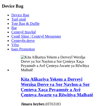
Device Bag
Device Bag
Turê piştê
Tote Bag & Duffle
Bar
Çenteyê firavînê
Çentê Sling / Çenteyê Messenger
Çenteyên derve
Vêra
bags Promotion
Kita Alîkariya Yekem a Derveyî
Werzîşa Derve ya Sor Naylon-a Sor
Çenteya Xaça Peyamnêr a Avê
Çenteya Awarte ya Rêwîtiya Malbatê
Jimara heyber.:
HT63183