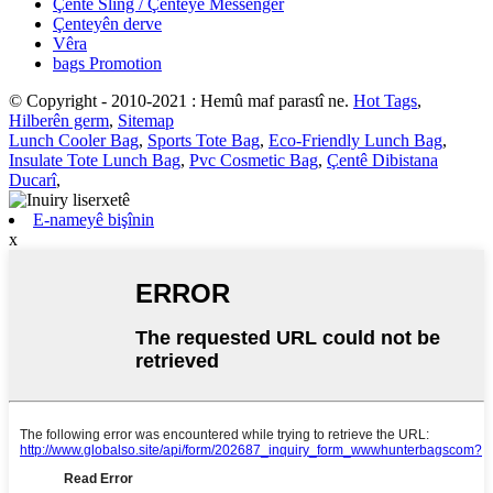
Çentê Sling / Çenteyê Messenger
Çenteyên derve
Vêra
bags Promotion
© Copyright - 2010-2021 : Hemû maf parastî ne.
Hot Tags
,
Hilberên germ
,
Sitemap
Lunch Cooler Bag
,
Sports Tote Bag
,
Eco-Friendly Lunch Bag
,
Insulate Tote Lunch Bag
,
Pvc Cosmetic Bag
,
Çentê Dibistana
Ducarî
,
E-nameyê bişînin
x