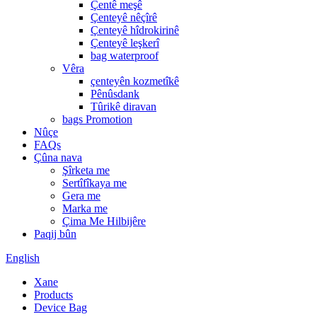
Çentê meşê
Çenteyê nêçîrê
Çenteyê hîdrokirinê
Çenteyê leşkerî
bag waterproof
Vêra
çenteyên kozmetîkê
Pênûsdank
Tûrikê diravan
bags Promotion
Nûçe
FAQs
Çûna nava
Şîrketa me
Sertîfîkaya me
Gera me
Marka me
Çima Me Hilbijêre
Paqij bûn
English
Xane
Products
Device Bag