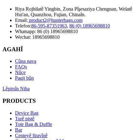
Riya Rojhilatê Yingbin, Zona Pîşesaziya Chengnan, Welatê
Hui'an, Quanzhou, Fujian, Chinaîn.
Email:
product2@hunterbags.com
Telefon:
86-595-87351963
,
86 (0) 18965698810
Whatsapp: 86 (0) 18965698810
Wechat: 18965698810
AGAHÎ
Çûna nava
FAQs
Nûçe
Paqij bûn
Lêpirsîn Niha
PRODUCTS
Device Bag
Turê piştê
Tote Bag & Duffle
Bar
Çenteyê firavînê