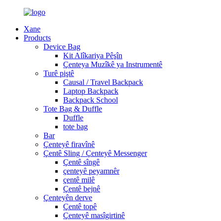
Xane
Products
Device Bag
Kit Alîkariya Pêşîn
Çenteya Muzîkê ya Instrumentê
Turê piştê
Causal / Travel Backpack
Laptop Backpack
Backpack School
Tote Bag & Duffle
Duffle
tote bag
Bar
Çenteyê firavînê
Çentê Sling / Çenteyê Messenger
Çentê sîngê
çenteyê peyamnêr
çentê milê
Çentê bejnê
Çenteyên derve
Çentê topê
Çenteyê masîgirtinê