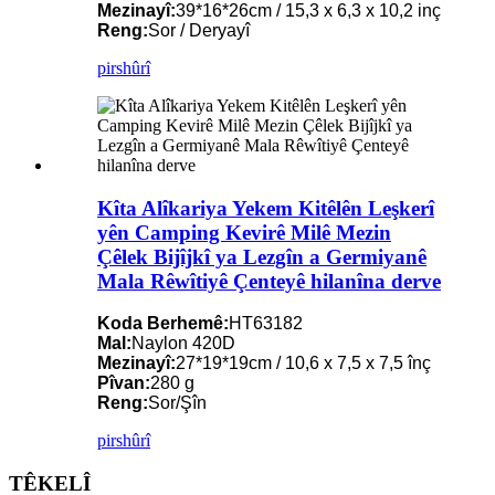
Mezinayî:
39*16*26cm / 15,3 x 6,3 x 10,2 inç
Reng:
Sor / Deryayî
pirs
hûrî
Kîta Alîkariya Yekem Kitêlên Leşkerî
yên Camping Kevirê Milê Mezin
Çêlek Bijîjkî ya Lezgîn a Germiyanê
Mala Rêwîtiyê Çenteyê hilanîna derve
Koda Berhemê:
HT63182
Mal:
Naylon 420D
Mezinayî:
27*19*19cm / 10,6 x 7,5 x 7,5 înç
Pîvan:
280 g
Reng:
Sor/Şîn
pirs
hûrî
TÊKELÎ