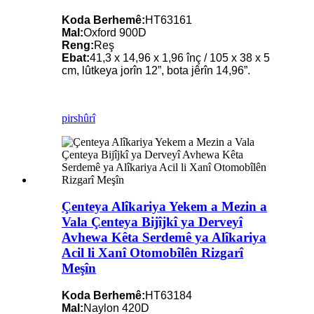
Koda Berhemê:
HT63161
Mal:
Oxford 900D
Reng:
Reş
Ebat:
41,3 x 14,96 x 1,96 înç / 105 x 38 x 5
cm, lûtkeya jorîn 12”, bota jêrîn 14,96”.
pirs
hûrî
Çenteya Alîkariya Yekem a Mezin a
Vala Çenteya Bijîjkî ya Derveyî
Avhewa Kêta Serdemê ya Alîkariya
Acil li Xanî Otomobîlên Rizgarî
Meşîn
Koda Berhemê:
HT63184
Mal:
Naylon 420D