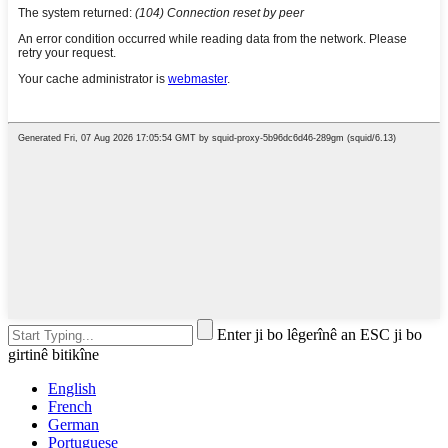
Enter ji bo lêgerînê an ESC ji bo
girtinê bitikîne
English
French
German
Portuguese