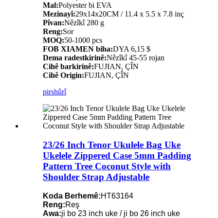
Mal:
Polyester bi EVA
Mezinayî:
29x14x20CM / 11.4 x 5.5 x 7.8 inç
Pîvan:
Nêzîkî 280 g
Reng:
Sor
MOQ:
50-1000 pcs
FOB XIAMEN biha:
DYA 6,15 $
Dema radestkirinê:
Nêzîkî 45-55 rojan
Cihê barkirinê:
FUJIAN, ÇÎN
Cihê Origin:
FUJIAN, ÇÎN
pirs
hûrî
23/26 Inch Tenor Ukulele Bag Uke
Ukelele Zippered Case 5mm Padding
Pattern Tree Coconut Style with
Shoulder Strap Adjustable
Koda Berhemê:
HT63164
Reng:
Reş
Awa:
ji bo 23 inch uke / ji bo 26 inch uke