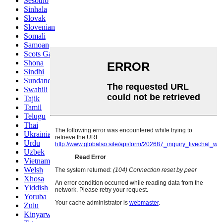
Sesotho
Sinhala
Slovak
Slovenian
Somali
Samoan
Scots Gaelic
Shona
Sindhi
Sundanese
Swahili
Tajik
Tamil
Telugu
Thai
Ukrainian
Urdu
Uzbek
Vietnamese
Welsh
Xhosa
Yiddish
Yoruba
Zulu
Kinyarwanda