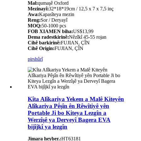
Mal:
qumaşê Oxford
Mezinayî:
32*18*19cm / 12,5 x 7 x 7,5 inç
Awa:
Kapasîteya mezin
Reng:
Sor / Deryayî
MOQ:
50-1000 pcs
FOB XIAMEN biha:
US$13,99
Dema radestkirinê:
Nêzîkî 45-55 rojan
Cihê barkirinê:
FUJIAN, ÇÎN
Cihê Origin:
FUJIAN, ÇÎN
pirs
hûrî
Kîta Alîkariya Yekem a Malê Kiteyên
Alîkariya Pêşîn ên Rêwîtiyê yên
Portable Ji bo Kiteya Lezgîn a
Werzîşê ya Derveyî Bagera EVA
bijîjkî ya lezgîn
Jimara heyber.:
HT63181