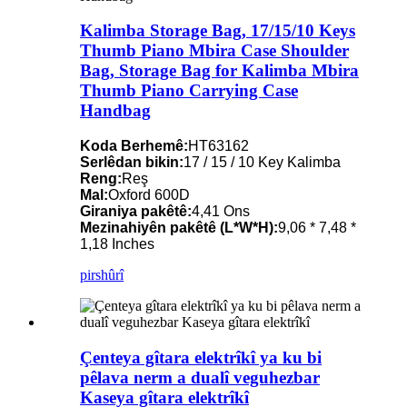
Kalimba Storage Bag, 17/15/10 Keys
Thumb Piano Mbira Case Shoulder
Bag, Storage Bag for Kalimba Mbira
Thumb Piano Carrying Case
Handbag
Koda Berhemê:
HT63162
Serlêdan bikin:
17 / 15 / 10 Key Kalimba
Reng:
Reş
Mal:
Oxford 600D
Giraniya pakêtê:
4,41 Ons
Mezinahiyên pakêtê (L*W*H):
9,06 * 7,48 *
1,18 Inches
pirs
hûrî
Çenteya gîtara elektrîkî ya ku bi
pêlava nerm a dualî veguhezbar
Kaseya gîtara elektrîkî