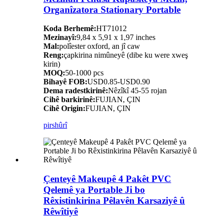
Organîzatora Stationary Portable
Koda Berhemê:
HT71012
Mezinayî:
9,84 x 5,91 x 1,97 inches
Mal:
polîester oxford, an jî caw
Reng:
çapkirina nimûneyê (dibe ku were xweş
kirin)
MOQ:
50-1000 pcs
Bihayê FOB:
USD0.85-USD0.90
Dema radestkirinê:
Nêzîkî 45-55 rojan
Cihê barkirinê:
FUJIAN, ÇIN
Cihê Origin:
FUJIAN, ÇIN
pirs
hûrî
Çenteyê Makeupê 4 Pakêt PVC
Qelemê ya Portable Ji bo
Rêxistinkirina Pêlavên Karsaziyê û
Rêwîtiyê