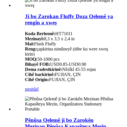
Ji bo Zarokan Fluffy Doza Qelemê ya
rengîn a xweş
Koda Berhemê:
HT71011
Mezinayî:
8,3 x 3,5 x 2,4 in
Mal:
Flush Fluffy
Reng:
çapkirina nimûneyê (dibe ku were xweş
kirin)
MOQ:
50-1000 pcs
Bihayê FOB:
USD0.85-USD0.90
Dema radestkirinê:
Nêzîkî 45-55 rojan
Cihê barkirinê:
FUJIAN, ÇIN
Cihê Origin:
FUJIAN, ÇIN
pirs
hûrî
Pênûsa Qelemê ji bo Zarokên
Mezinan Pênûsa Kapasîteya Mezin,