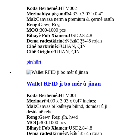
Koda Berhemê:
HTM002
Mezinahiya pêçandî:
4,33″x3,07″x0,4″
Mal:
Canvaza nerm a premium & çermê rastîn
Reng:
Gewr, Reş;
MOQ:
300-1000 pcs
Bihayê Fob Xiamen:
USD2.8-4.8
Dema radestkirinê:
Nêzîkî 35-45 rojan
Cihê barkirinê:
FUJIAN, ÇÎN
Cihê Origin:
FUJIAN, ÇÎN
pirs
hûrî
Wallet RFID ji bo mêr û jinan
Koda Berhemê:
HTM001
Mezinayî:
4,09 x 3,03 x 0,47 inches;
Mal:
Canvas bi kalîteya bilind, domdar û ji
destdanê rehet
Reng:
Gewr, Reş; şîn, hwd
MOQ:
300-1000 pcs
Bihayê Fob Xiamen:
USD2.8-4.8
Dema radestkirinê:
Nêzîkî 35-45 rojan