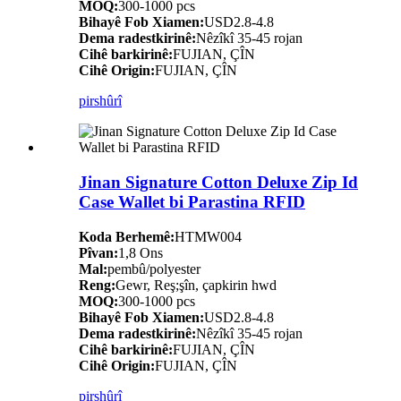
MOQ:
300-1000 pcs
Bihayê Fob Xiamen:
USD2.8-4.8
Dema radestkirinê:
Nêzîkî 35-45 rojan
Cihê barkirinê:
FUJIAN, ÇÎN
Cihê Origin:
FUJIAN, ÇÎN
pirs
hûrî
Jinan Signature Cotton Deluxe Zip Id
Case Wallet bi Parastina RFID
Koda Berhemê:
HTMW004
Pîvan:
1,8 Ons
Mal:
pembû/polyester
Reng:
Gewr, Reş;şîn, çapkirin hwd
MOQ:
300-1000 pcs
Bihayê Fob Xiamen:
USD2.8-4.8
Dema radestkirinê:
Nêzîkî 35-45 rojan
Cihê barkirinê:
FUJIAN, ÇÎN
Cihê Origin:
FUJIAN, ÇÎN
pirs
hûrî