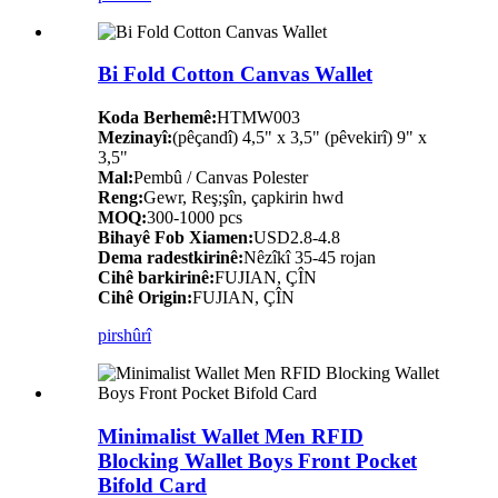
Bi Fold Cotton Canvas Wallet
Koda Berhemê:
HTMW003
Mezinayî:
(pêçandî) 4,5" x 3,5" (pêvekirî) 9" x
3,5"
Mal:
Pembû / Canvas Polester
Reng:
Gewr, Reş;şîn, çapkirin hwd
MOQ:
300-1000 pcs
Bihayê Fob Xiamen:
USD2.8-4.8
Dema radestkirinê:
Nêzîkî 35-45 rojan
Cihê barkirinê:
FUJIAN, ÇÎN
Cihê Origin:
FUJIAN, ÇÎN
pirs
hûrî
Minimalist Wallet Men RFID
Blocking Wallet Boys Front Pocket
Bifold Card