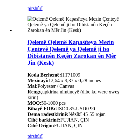
pirs
hûrî
Qelemê Qelemê Kapasîteya Mezin
Çenteyê Qelemê ya Qelemê ji bo
Dibistanên Keçên Zarokan ên Mêr
Jin (Kesk)
Koda Berhemê:
HT71009
Mezinayî:
12,64 x 9,37 x 0,28 inches
Mal:
Polyester / Canvas
Reng:
çapkirina nimûneyê (dibe ku were xweş
kirin)
MOQ:
50-1000 pcs
Bihayê FOB:
USD0.85-USD0.90
Dema radestkirinê:
Nêzîkî 45-55 rojan
Cihê barkirinê:
FUJIAN, ÇIN
Cihê Origin:
FUJIAN, ÇIN
pirs
hûrî