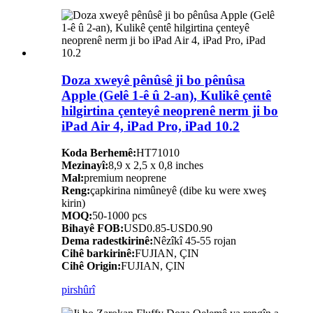
Doza xweyê pênûsê ji bo pênûsa
Apple (Gelê 1-ê û 2-an), Kulikê çentê
hilgirtina çenteyê neoprenê nerm ji bo
iPad Air 4, iPad Pro, iPad 10.2
Koda Berhemê:
HT71010
Mezinayî:
8,9 x 2,5 x 0,8 inches
Mal:
premium neoprene
Reng:
çapkirina nimûneyê (dibe ku were xweş
kirin)
MOQ:
50-1000 pcs
Bihayê FOB:
USD0.85-USD0.90
Dema radestkirinê:
Nêzîkî 45-55 rojan
Cihê barkirinê:
FUJIAN, ÇIN
Cihê Origin:
FUJIAN, ÇIN
pirs
hûrî