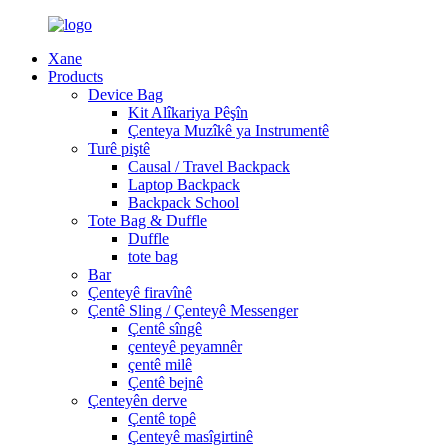
Xane
Products
Device Bag
Kit Alîkariya Pêşîn
Çenteya Muzîkê ya Instrumentê
Turê piştê
Causal / Travel Backpack
Laptop Backpack
Backpack School
Tote Bag & Duffle
Duffle
tote bag
Bar
Çenteyê firavînê
Çentê Sling / Çenteyê Messenger
Çentê sîngê
çenteyê peyamnêr
çentê milê
Çentê bejnê
Çenteyên derve
Çentê topê
Çenteyê masîgirtinê