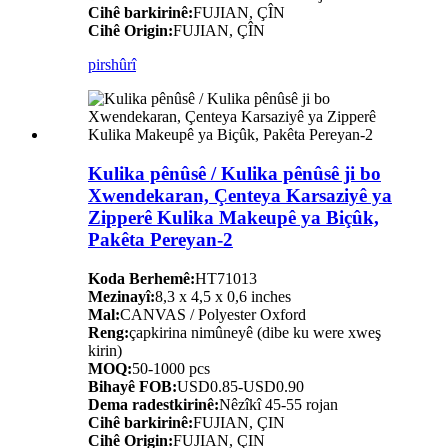
Cihê barkirinê:
FUJIAN, ÇÎN
Cihê Origin:
FUJIAN, ÇÎN
pirs
hûrî
Kulika pênûsê / Kulika pênûsê ji bo
Xwendekaran, Çenteya Karsaziyê ya
Zipperê Kulika Makeupê ya Biçûk,
Pakêta Pereyan-2
Koda Berhemê:
HT71013
Mezinayî:
8,3 x 4,5 x 0,6 inches
Mal:
CANVAS / Polyester Oxford
Reng:
çapkirina nimûneyê (dibe ku were xweş
kirin)
MOQ:
50-1000 pcs
Bihayê FOB:
USD0.85-USD0.90
Dema radestkirinê:
Nêzîkî 45-55 rojan
Cihê barkirinê:
FUJIAN, ÇIN
Cihê Origin:
FUJIAN, ÇIN