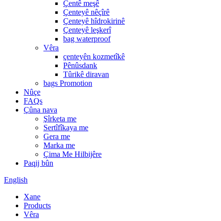
Çentê meşê
Çenteyê nêçîrê
Çenteyê hîdrokirinê
Çenteyê leşkerî
bag waterproof
Vêra
çenteyên kozmetîkê
Pênûsdank
Tûrikê diravan
bags Promotion
Nûçe
FAQs
Çûna nava
Şîrketa me
Sertîfîkaya me
Gera me
Marka me
Çima Me Hilbijêre
Paqij bûn
English
Xane
Products
Vêra