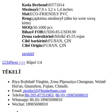
Koda Berhemê:
HT71014
Mezinayî:
7,9 x 3,2 x 1,4 inches
Mal:
ECO-FRIENDLY PVC
Reng:
çapkirina nimûneyê (dibe ku were xweş
kirin)
MOQ:
50-1000 pcs
Bihayê FOB:
USD0.85-USD0.90
Dema radestkirinê:
Nêzîkî 45-55 rojan
Cihê barkirinê:
FUJIAN, ÇIN
Cihê Origin:
FUJIAN, ÇIN
pirs
hûrî
1
2
3
4
Next >
>>
Rûpel 1/4
TÊKELÎ
Riya Rojhilatê Yingbin, Zona Pîşesaziya Chengnan, Welatê
Hui'an, Quanzhou, Fujian, Chinaîn.
Email:
product2@hunterbags.com
Telefon:
86-595-87351963
,
86 (0) 18965698810
Whatsapp: 86 (0) 18965698810
Wechat: 18965698810