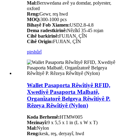
Mal:
Berxwedana avê ya domdar, polyester,
oxford
Reng:
Gewr, reş hwd
MOQ:
300-1000 pcs
Bihayê Fob Xiamen:
USD2.8-4.8
Dema radestkirinê:
Nêzîkî 35-45 rojan
Cihê barkirinê:
FUJIAN, ÇÎN
Cihê Origin:
FUJIAN, ÇÎN
pirs
hûrî
Wallet Pasaporta Rêwîtiyê RFID,
Xwediyê Pasaporta Malbatê,
Organîzatorê Belgeya Rêwîtiyê P.
Rêzeya Rêwîtiyê (Nylon)
Koda Berhemê:
HTMW005
Mezinayî:
9 x 5,5 x 1 in (L x W x T)
Mal:
Nylon
Reng:
kesk, reş, deryayî, hwd