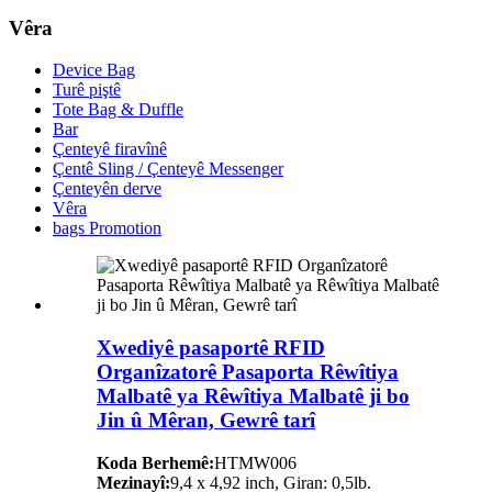
Vêra
Device Bag
Turê piştê
Tote Bag & Duffle
Bar
Çenteyê firavînê
Çentê Sling / Çenteyê Messenger
Çenteyên derve
Vêra
bags Promotion
Xwediyê pasaportê RFID
Organîzatorê Pasaporta Rêwîtiya
Malbatê ya Rêwîtiya Malbatê ji bo
Jin û Mêran, Gewrê tarî
Koda Berhemê:
HTMW006
Mezinayî:
9,4 x 4,92 inch, Giran: 0,5lb.