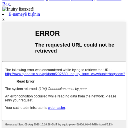
Bag
,
E-nameyê bişînin
x