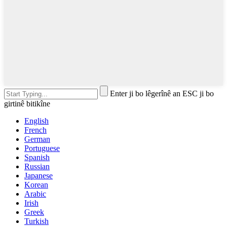
Enter ji bo lêgerînê an ESC ji bo
girtinê bitikîne
English
French
German
Portuguese
Spanish
Russian
Japanese
Korean
Arabic
Irish
Greek
Turkish