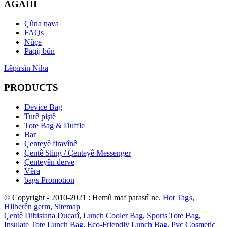
AGAHÎ
Çûna nava
FAQs
Nûçe
Paqij bûn
Lêpirsîn Niha
PRODUCTS
Device Bag
Turê piştê
Tote Bag & Duffle
Bar
Çenteyê firavînê
Çentê Sling / Çenteyê Messenger
Çenteyên derve
Vêra
bags Promotion
© Copyright - 2010-2021 : Hemû maf parastî ne.
Hot Tags
,
Hilberên germ
,
Sitemap
Çentê Dibistana Ducarî
,
Lunch Cooler Bag
,
Sports Tote Bag
,
Insulate Tote Lunch Bag
,
Eco-Friendly Lunch Bag
,
Pvc Cosmetic