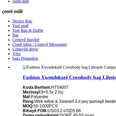
çentê milê
çentê milê
Device Bag
Turê piştê
Tote Bag & Duffle
Bar
Çenteyê firavînê
Çentê Sling / Çenteyê Messenger
Çenteyên derve
Vêra
bags Promotion
Fashion Xwendekarê Crossbody bag Lifest
Koda Berhem:
HT54007
Mezinayî:
9×5.5x 2 inç
Mal:
Polyester
Reng:
Wek wêne & Xweserî û li pey qumaşê berde
MOQ:
50-1000PCS
Bihayê FOB:
USD3.2-USD5.68
Dema radestkirinê:
DORÊ 45-55 rojan