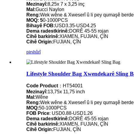
Mezinayî:
8,25x 7 x 3,25 inç
Mal:
Gucci Naylon
Reng:
Wek wêne & Xweserî û li pey qumaşê berde
MOQ: 5
0-1000PCS
Bihayê FOB:
USD3.35-USD4.25
Dema radestkirinê:
DORÊ 45-55 rojan
Cihê barkirinê:
XIAMEN, FUJIAN, ÇÎN
Cihê Origin:
FUJIAN, ÇÎN
pirs
hûrî
Lifestyle Shoulder Bag Xwendekarê Sling 
Code Product
：HT54001
Mezinayî:
13,75x 11,75 inch
Mal:
Wêne
Reng:
Wek wêne & Xweserî û li pey qumaşê berde
MOQ:
50-1000PCS
FOB Price
: USD0.88-USD1.26
Dema radestkirinê:
DORÊ 45-55 rojan
Cihê barkirinê:
XIAMEN, FUJIAN, ÇÎN
Cihê Origin:
FUJIAN, ÇÎN