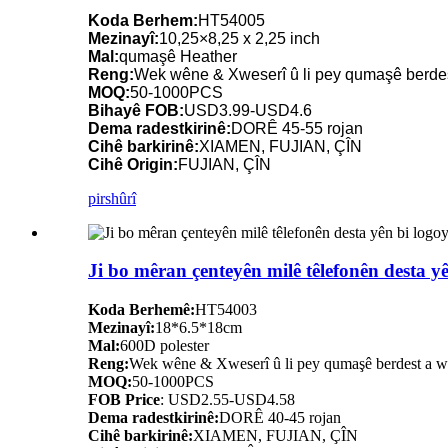
Koda Berhem:
HT54005
Mezinayî:
10,25×8,25 x 2,25 inch
Mal:
qumaşê Heather
Reng:
Wek wêne & Xweserî û li pey qumaşê berde
MOQ:
50-1000PCS
Bihayê FOB:
USD3.99-USD4.6
Dema radestkirinê:
DORÊ 45-55 rojan
Cihê barkirinê:
XIAMEN, FUJIAN, ÇÎN
Cihê Origin:
FUJIAN, ÇÎN
pirs
hûrî
Ji bo mêran çenteyên milê têlefonên desta yê
Koda Berhemê:
HT54003
Mezinayî:
18*6.5*18cm
Mal:
600D polester
Reng:
Wek wêne & Xweserî û li pey qumaşê berdest a 
MOQ:
50-1000PCS
FOB Price
: USD2.55-USD4.58
Dema radestkirinê:
DORÊ 40-45 rojan
Cihê barkirinê:
XIAMEN, FUJIAN, ÇÎN