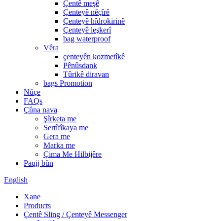
Çentê meşê
Çenteyê nêçîrê
Çenteyê hîdrokirinê
Çenteyê leşkerî
bag waterproof
Vêra
çenteyên kozmetîkê
Pênûsdank
Tûrikê diravan
bags Promotion
Nûçe
FAQs
Çûna nava
Şîrketa me
Sertîfîkaya me
Gera me
Marka me
Çima Me Hilbijêre
Paqij bûn
English
Xane
Products
Çentê Sling / Çenteyê Messenger