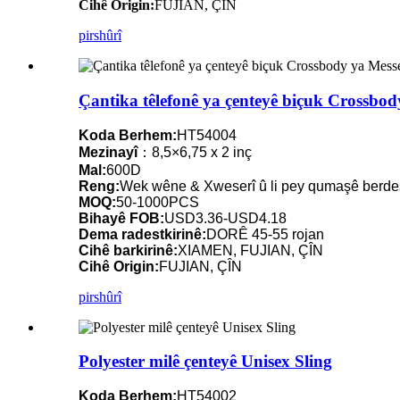
Cihê Origin:
FUJIAN, ÇÎN
pirs
hûrî
Çantika têlefonê ya çenteyê biçuk Crossbody
Koda Berhem:
HT54004
Mezinayî
：8,5×6,75 x 2 inç
Mal:
600D
Reng:
Wek wêne & Xweserî û li pey qumaşê berde
MOQ:
50-1000PCS
Bihayê FOB:
USD3.36-USD4.18
Dema radestkirinê:
DORÊ 45-55 rojan
Cihê barkirinê:
XIAMEN, FUJIAN, ÇÎN
Cihê Origin:
FUJIAN, ÇÎN
pirs
hûrî
Polyester milê çenteyê Unisex Sling
Koda Berhem:
HT54002