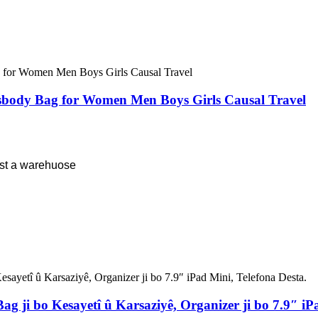
sbody Bag for Women Men Boys Girls Causal Travel
st a warehuose
 ji bo Kesayetî û Karsaziyê, Organizer ji bo 7.9″ iPa