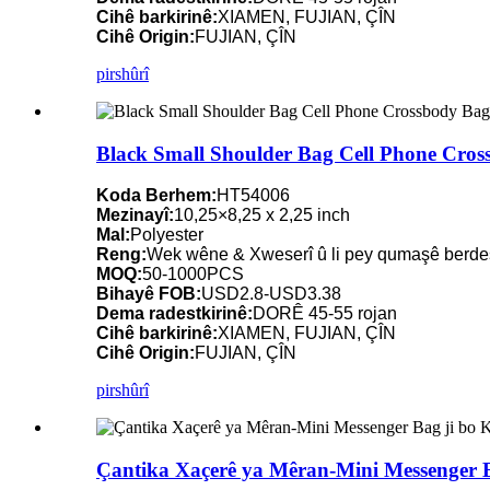
Cihê barkirinê:
XIAMEN, FUJIAN, ÇÎN
Cihê Origin:
FUJIAN, ÇÎN
pirs
hûrî
Black Small Shoulder Bag Cell Phone Cros
Koda Berhem:
HT54006
Mezinayî:
10,25×8,25 x 2,25 inch
Mal:
Polyester
Reng:
Wek wêne & Xweserî û li pey qumaşê berde
MOQ:
50-1000PCS
Bihayê FOB:
USD2.8-USD3.38
Dema radestkirinê:
DORÊ 45-55 rojan
Cihê barkirinê:
XIAMEN, FUJIAN, ÇÎN
Cihê Origin:
FUJIAN, ÇÎN
pirs
hûrî
Çantika Xaçerê ya Mêran-Mini Messenger Bag