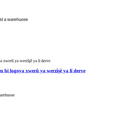
st a warehuose
n bi logoya xwerû ya werzîşê ya li derve
warehuose