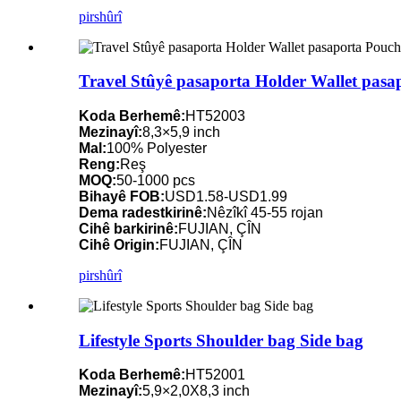
pirs
hûrî
Travel Stûyê pasaporta Holder Wallet pasa
Koda Berhemê:
HT52003
Mezinayî:
8,3×5,9 inch
Mal:
100% Polyester
Reng:
Reş
MOQ:
50-1000 pcs
Bihayê FOB:
USD1.58-USD1.99
Dema radestkirinê:
Nêzîkî 45-55 rojan
Cihê barkirinê:
FUJIAN, ÇÎN
Cihê Origin:
FUJIAN, ÇÎN
pirs
hûrî
Lifestyle Sports Shoulder bag Side bag
Koda Berhemê:
HT52001
Mezinayî:
5,9×2,0X8,3 inch