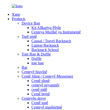
Xane
Products
Device Bag
Kit Alîkariya Pêşîn
Çenteya Muzîkê ya Instrumentê
Turê piştê
Causal / Travel Backpack
Laptop Backpack
Backpack School
Tote Bag & Duffle
Duffle
tote bag
Bar
Çenteyê firavînê
Çentê Sling / Çenteyê Messenger
Çentê sîngê
çenteyê peyamnêr
çentê milê
Çentê bejnê
Çenteyên derve
Çentê topê
Çenteyê masîgirtinê