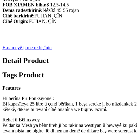
FOB XIAMEN biha:
$ 12,5-14,5
Dema radestkirinê:
Nêzîkî 45-55 rojan
Cihê barkirinê
:FUJIAN, ÇÎN
Cihê Origin:
FUJIAN, ÇÎN
E-nameyê ji me re bişînin
Detail Product
Tags Product
Features
Hilberîna Pir-Fonksiyonel:
Bi kapasîteya 25 lître û çend bêrîkan, 1 beşa sereke ji bo mîzdankek 2
kêlekê, dikare bi tevahî cîhê hilanîna we bigire. lazimî.
Rehet û Bêhnxweş:
Peldanka Mesh ya bêhnfireh ji bo rakirina westiyan û hewayê ku pakêta
tevahî pişta me bigire, lê di heman demê de dikare baş were sererast kir