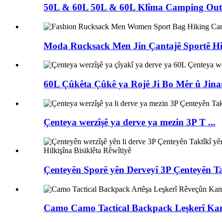
50L & 60L 50L & 60L Klîma Camping Outd
Moda Rucksack Men Jin Çantajê Sportê Hi
60L Çûkêta Çûkê ya Rojê Ji Bo Mêr û Jina
Çenteya werzîşê ya derve ya mezin 3P T ...
Çenteyên Sporê yên Derveyî 3P Çenteyên Tak
Camo Camo Tactical Backpack Leşkerî Kam