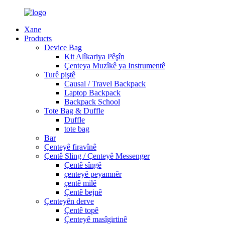
Xane
Products
Device Bag
Kit Alîkariya Pêşîn
Çenteya Muzîkê ya Instrumentê
Turê piştê
Causal / Travel Backpack
Laptop Backpack
Backpack School
Tote Bag & Duffle
Duffle
tote bag
Bar
Çenteyê firavînê
Çentê Sling / Çenteyê Messenger
Çentê sîngê
çenteyê peyamnêr
çentê milê
Çentê bejnê
Çenteyên derve
Çentê topê
Çenteyê masîgirtinê