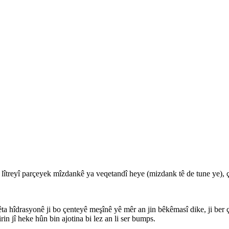
 lîtreyî parçeyek mîzdankê ya veqetandî heye (mizdank tê de tune ye), çe
 hîdrasyonê ji bo çenteyê meşînê yê mêr an jin bêkêmasî dike, ji ber çî
in jî heke hûn bin ajotina bi lez an li ser bumps.