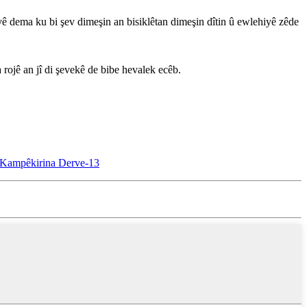
a avê dema ku bi şev dimeşin an bisiklêtan dimeşin dîtin û ewlehiyê zêde
 rojê an jî di şevekê de bibe hevalek ecêb.