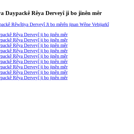
iya Daypackê Rêya Derveyî ji bo jinên mêr