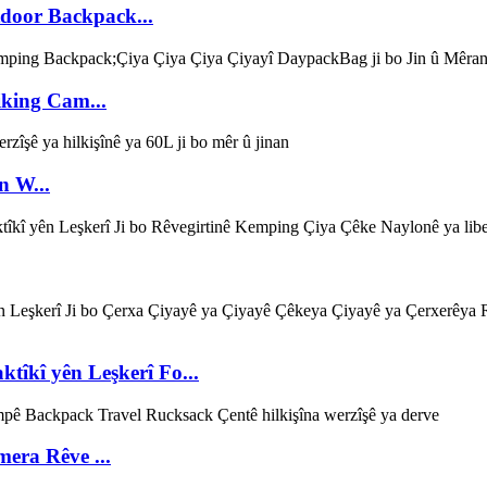
oor Backpack...
king Cam...
n W...
tîkî yên Leşkerî Fo...
era Rêve ...