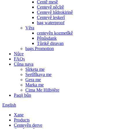
Çentê meşê
Çenteyê nêçîrê
Çenteyê hîdrokirinê
Çenteyê leşkerî
bag waterproof
Vêra
çenteyên kozmetîkê
Pênûsdank
Tûrikê diravan
bags Promotion
Nûçe
FAQs
Çûna nava
Şîrketa me
Sertîfîkaya me
Gera me
Marka me
Çima Me Hilbijêre
Paqij bûn
English
Xane
Products
Çenteyên derve