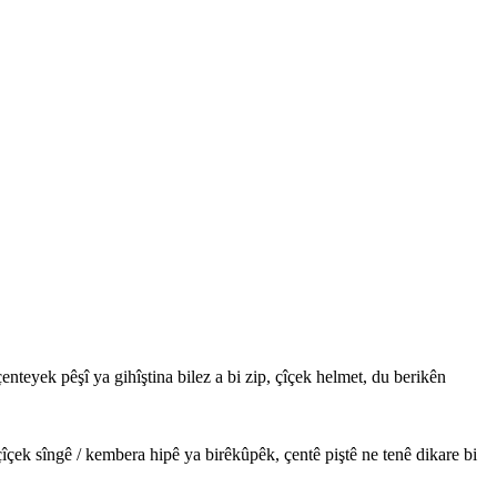
nteyek pêşî ya gihîştina bilez a bi zip, çîçek helmet, du berikên
çek sîngê / kembera hipê ya birêkûpêk, çentê piştê ne tenê dikare bi