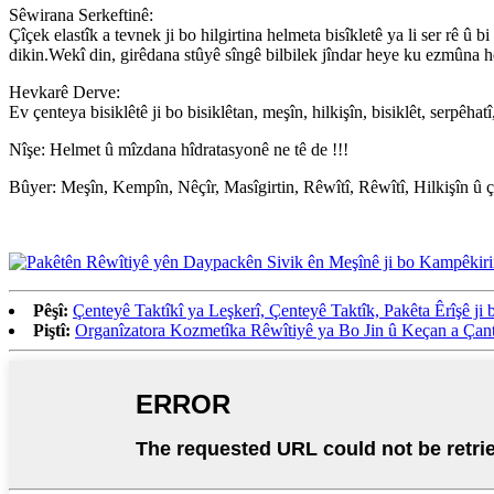
Sêwirana Serkeftinê:
Çîçek elastîk a tevnek ji bo hilgirtina helmeta bisîkletê ya li ser rê û
dikin.Wekî din, girêdana stûyê sîngê bilbilek jîndar heye ku ezmûna he
Hevkarê Derve:
Ev çenteya bisiklêtê ji bo bisiklêtan, meşîn, hilkişîn, bisiklêt, serpê
Nîşe: Helmet û mîzdana hîdratasyonê ne tê de !!!
Bûyer: Meşîn, Kempîn, Nêçîr, Masîgirtin, Rêwîtî, Rêwîtî, Hilkişîn û ç
Pêşî:
Çenteyê Taktîkî ya Leşkerî, Çenteyê Taktîk, Pakêta Êrîşê ji 
Piştî:
Organîzatora Kozmetîka Rêwîtiyê ya Bo Jin û Keçan a Çan