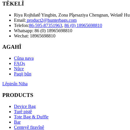
TÊKELÎ
Riya Rojhilatê Yingbin, Zona Pîşesaziya Chengnan, Welatê Hui
Email:
product2@hunterbags.com
Telefon:
86-595-87351963
,
86 (0) 18965698810
Whatsapp: 86 (0) 18965698810
Wechat: 18965698810
AGAHÎ
Çûna nava
FAQs
Nûçe
Paqij bûn
Lêpirsîn Niha
PRODUCTS
Device Bag
Turê piştê
Tote Bag & Duffle
Bar
Çenteyê firavînê