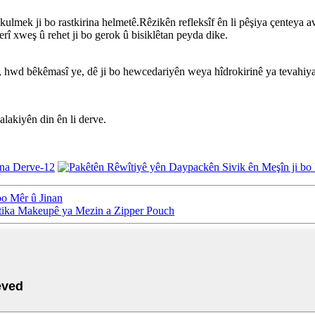
 bi kulmek ji bo rastkirina helmetê.Rêzikên refleksîf ên li pêşiya çentey
rî xweş û rehet ji bo gerok û bisiklêtan peyda dike.
hatî, hwd bêkêmasî ye, dê ji bo hewcedariyên weya hîdrokirinê ya tevahiya
alakiyên din ên li derve.
bo Mêr û Jinan
tika Makeupê ya Mezin a Zipper Pouch