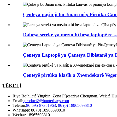
Çenteya paşîn ji bo Jinan mêr, Pirtûka Canv
Dabeşa sereke ya mezin bi beşa laptopê re ..
Çenteya Laptopê ya Çanteya Dibistanê ya 
Çenteyê pirtûka klasîk a Xwendekarê Veger-
TÊKELÎ
Riya Rojhilatê Yingbin, Zona Pîşesaziya Chengnan, Welatê Hui
Email:
product2@hunterbags.com
Telefon:
86-595-87351963
,
86 (0) 18965698810
Whatsapp: 86 (0) 18965698810
Wechat: 18965698810