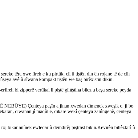
ke têra xwe fireh e ku pirtûk, cil û tiştên din ên rojane tê de cih
şûşeya avê û sîwana kompakt tiştên we baş birêxistin dikin.
reh bi zipperê vertîkal li piştê gihîştina bilez a beşa sereke peyda
TÊ NEBÛYE) Çenteya paşîn a jinan xwedan dîmenek xweşik e, ji bo
dekaran, ciwanan jî maqûl e, dikare wekî çenteya zanîngehê, çenteya
 roj bikar anînek ewledar û demdirêj piştrast bikin.Kevirên bihêzkirî û