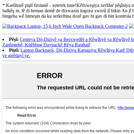
* Karûbarê piştî firotanê - xeterek tune!Kêfxweşiya xerîdar pêşîniya m
balkêş in, lê di heman demê de dixwazin logoya xwerû jî bikin An jî b
bingeha wê bimeşin da ku serkeftina dozê gav bi gav di bin kontrola b
Pêşî:
Çenteya Dij-Diziyê ya Berxwedêr a Rêwîtiyê ya Rêwîtiyê b
Zanîngehê, Kitêbbag Daypackê Rêya Rasthatî
Piştî:
Laptop Backpack, Dij-Diziya Karsaziya Rêwîtiya Karê Dibi
ve girêdayî ye.