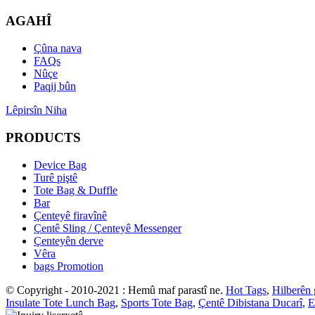
AGAHÎ
Çûna nava
FAQs
Nûçe
Paqij bûn
Lêpirsîn Niha
PRODUCTS
Device Bag
Turê piştê
Tote Bag & Duffle
Bar
Çenteyê firavînê
Çentê Sling / Çenteyê Messenger
Çenteyên derve
Vêra
bags Promotion
© Copyright - 2010-2021 : Hemû maf parastî ne.
Hot Tags
,
Hilberên
Insulate Tote Lunch Bag
,
Sports Tote Bag
,
Çentê Dibistana Ducarî
,
E