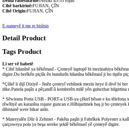
Dema radestkirinê:
Nêzîkî 45-55 rojan
Cihê barkirinê:
FUJIAN, ÇÎN
Cihê Origin:
FUJIAN, ÇÎN
E-nameyê ji me re bişînin
Detail Product
Tags Product
Li ser vê babetê
* Cihê hilanînê ya bêkêmasî - Çenteyê laptopê bi mezinahiya bêkêmasî 
digire.Du berîkên piçûk ên hundurîn hilanîna bêkêmasî ji bo tiştên piç
*Çûkê li dijî Diziyê - Jinên çenteyî vebûnek mezin heye û divê bi her
dike.Panela paşîn a pêçandî û kemberên milê yên guhezbar hilgirtina 
* Sêwirana Porta USB - PORT-a USB-ya çêkirî hêsan e ku têlefona
rêwîtiyê an karanîna rojane guncan e.Hilbijartinek baş ji bo çenteye
dibistanê were bikar anîn.
* Materyalên Dûr û Zehmet - Pakêta paşîn ji Fabrîkek Polyester a kalît
çarçoweya pola ya beşa sereke şeklê bêkêmasî yê çenteyê digire.