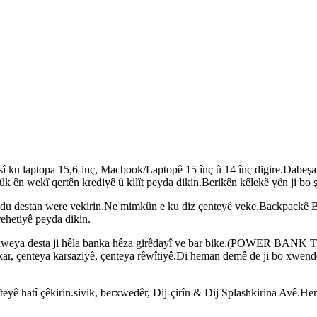
ku laptopa 15,6-inç, Macbook/Laptopê 15 înç û 14 înç digire.Dabeşa sere
ûk ên wekî qertên krediyê û kilît peyda dikin.Berikên kêlekê yên ji bo 
 du destan were vekirin.Ne mimkûn e ku diz çenteyê veke.Backpackê Berfi
rehetiyê peyda dikin.
 xweya desta ji hêla banka hêza girêdayî ve bar bike.(POWER BANK 
k kar, çenteya karsaziyê, çenteya rêwîtiyê.Di heman demê de ji bo xwen
eyê hatî çêkirin.sivik, berxwedêr, Dij-çirîn & Dij Splashkirina Avê.Her