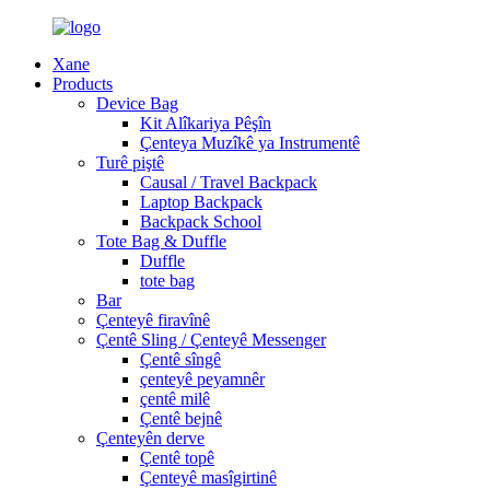
Xane
Products
Device Bag
Kit Alîkariya Pêşîn
Çenteya Muzîkê ya Instrumentê
Turê piştê
Causal / Travel Backpack
Laptop Backpack
Backpack School
Tote Bag & Duffle
Duffle
tote bag
Bar
Çenteyê firavînê
Çentê Sling / Çenteyê Messenger
Çentê sîngê
çenteyê peyamnêr
çentê milê
Çentê bejnê
Çenteyên derve
Çentê topê
Çenteyê masîgirtinê