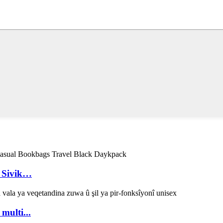
 Sivik…
multi...