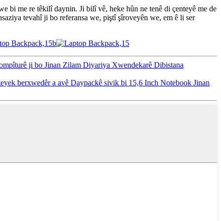
e bi me re têkilî daynin. Ji bilî vê, heke hûn ne tenê di çenteyê me de
ziya tevahî ji bo referansa we, piştî şîroveyên we, em ê li ser
ompîturê ji bo Jinan Zilam Diyariya Xwendekarê Dibistana
teyek berxwedêr a avê Daypackê sivik bi 15,6 Inch Notebook Jinan