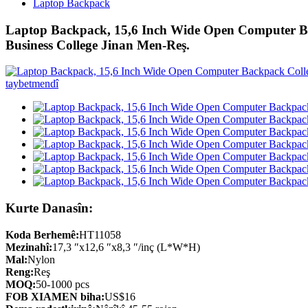
Laptop Backpack
Laptop Backpack, 15,6 Inch Wide Open Computer Ba
Business College Jinan Men-Reş.
Kurte Danasîn:
Koda Berhemê:
HT11058
Mezinahî:
17,3 ″x12,6 ″x8,3 ″/inç (L*W*H)
Mal:
Nylon
Reng:
Reş
MOQ:
50-1000 pcs
FOB XIAMEN biha:
US$16