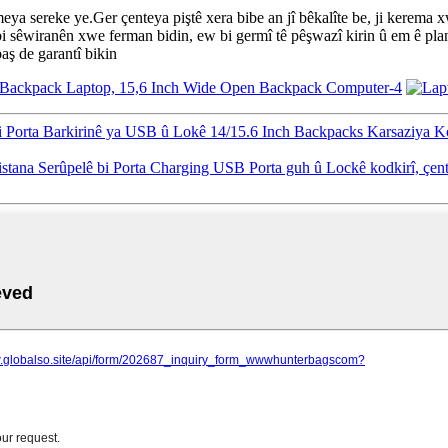
eya sereke ye.Ger çenteya piştê xera bibe an jî bêkalîte be, ji kerema xw
i sêwiranên xwe ferman bidin, ew bi germî tê pêşwazî kirin û em ê plansa
aş de garantî bikin
i Porta Barkirinê ya USB û Lokê 14/15.6 Inch Backpacks Karsaziya K
stana Serûpelê bi Porta Charging USB Porta guh û Lockê kodkirî, çen