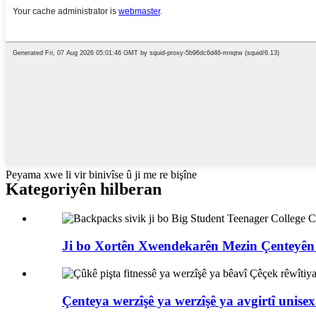
Peyama xwe li vir binivîse û ji me re bişîne
Kategoriyên hilberan
Ji bo Xortên Xwendekarên Mezin Çenteyên
Çenteya werzîşê ya werzîşê ya avgirtî unisex 