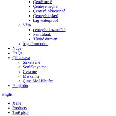
Çentê meşê
Çenteyê nêçîrê
Çenteyê hîdrokirinê
Çenteyê leşkerî
bag waterproof
Vêra
çenteyên kozmetîkê
Pênûsdank
Tûrikê diravan
bags Promotion
Nûçe
FAQs
Çûna nava
Şîrketa me
Sertîfîkaya me
Gera me
Marka me
Çima Me Hilbijêre
Paqij bûn
English
Xane
Products
Turê piştê